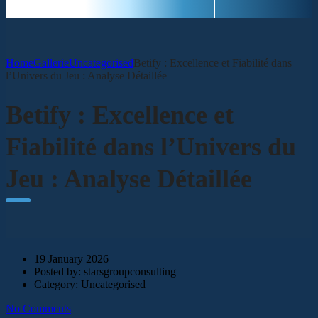
Home
Gallerie
Uncategorised
Betify : Excellence et Fiabilité dans
l’Univers du Jeu : Analyse Détaillée
Betify : Excellence et
Fiabilité dans l’Univers du
Jeu : Analyse Détaillée
19 January 2026
Posted by:
starsgroupconsulting
Category:
Uncategorised
No Comments