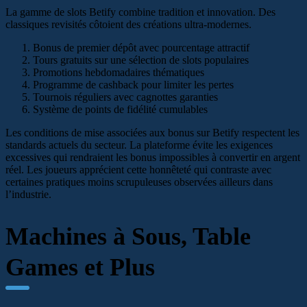
La gamme de slots Betify combine tradition et innovation. Des
classiques revisités côtoient des créations ultra-modernes.
Bonus de premier dépôt avec pourcentage attractif
Tours gratuits sur une sélection de slots populaires
Promotions hebdomadaires thématiques
Programme de cashback pour limiter les pertes
Tournois réguliers avec cagnottes garanties
Système de points de fidélité cumulables
Les conditions de mise associées aux bonus sur Betify respectent les
standards actuels du secteur. La plateforme évite les exigences
excessives qui rendraient les bonus impossibles à convertir en argent
réel. Les joueurs apprécient cette honnêteté qui contraste avec
certaines pratiques moins scrupuleuses observées ailleurs dans
l’industrie.
Machines à Sous, Table
Games et Plus