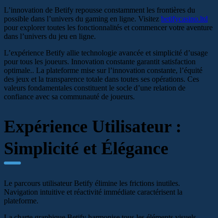
L’innovation de Betify repousse constamment les frontières du
possible dans l’univers du gaming en ligne. Visitez
betifycasino.ltd
pour explorer toutes les fonctionnalités et commencer votre aventure
dans l’univers du jeu en ligne.
L’expérience Betify allie technologie avancée et simplicité d’usage
pour tous les joueurs. Innovation constante garantit satisfaction
optimale.. La plateforme mise sur l’innovation constante, l’équité
des jeux et la transparence totale dans toutes ses opérations. Ces
valeurs fondamentales constituent le socle d’une relation de
confiance avec sa communauté de joueurs.
Expérience Utilisateur :
Simplicité et Élégance
Le parcours utilisateur Betify élimine les frictions inutiles.
Navigation intuitive et réactivité immédiate caractérisent la
plateforme.
La charte graphique Betify harmonise tous les éléments visuels.