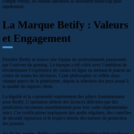
compte vérifié, les retraits ultérieurs se déroulent beaucoup plus
rapidement.
La Marque Betify : Valeurs
et Engagement
Derrière Betify se trouve une équipe de professionnels passionnés
par l’univers du gaming. La marque a été créée avec l’ambition de
révolutionner l’expérience de casino en ligne en mettant le joueur au
centre de toutes les décisions. Cette philosophie se reflète dans
chaque aspect de la plateforme, depuis la sélection des jeux jusqu’à
la qualité du support client.
La légalité et la conformité représentent des piliers fondamentaux
pour Betify. L’opérateur détient des licences délivrées par des
juridictions reconnues mondialement pour leur cadre réglementaire
strict. Ces certifications impliquent des audits réguliers, des contrôles
de sécurité rigoureux et le respect absolu des normes de protection
des joueurs.
Au fil des années, Betify a construit une réputation solide basée sur