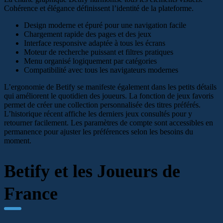
Cohérence et élégance définissent l’identité de la plateforme.
Design moderne et épuré pour une navigation facile
Chargement rapide des pages et des jeux
Interface responsive adaptée à tous les écrans
Moteur de recherche puissant et filtres pratiques
Menu organisé logiquement par catégories
Compatibilité avec tous les navigateurs modernes
L’ergonomie de Betify se manifeste également dans les petits détails
qui améliorent le quotidien des joueurs. La fonction de jeux favoris
permet de créer une collection personnalisée des titres préférés.
L’historique récent affiche les derniers jeux consultés pour y
retourner facilement. Les paramètres de compte sont accessibles en
permanence pour ajuster les préférences selon les besoins du
moment.
Betify et les Joueurs de
France