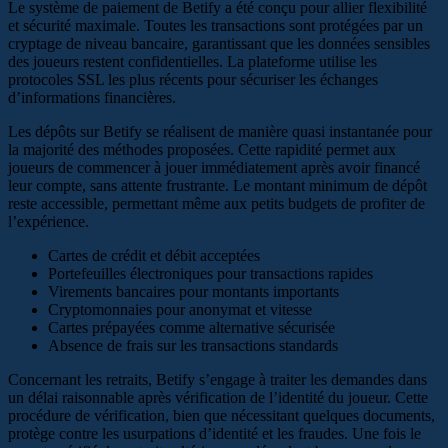
Le système de paiement de Betify a été conçu pour allier flexibilité
et sécurité maximale. Toutes les transactions sont protégées par un
cryptage de niveau bancaire, garantissant que les données sensibles
des joueurs restent confidentielles. La plateforme utilise les
protocoles SSL les plus récents pour sécuriser les échanges
d’informations financières.
Les dépôts sur Betify se réalisent de manière quasi instantanée pour
la majorité des méthodes proposées. Cette rapidité permet aux
joueurs de commencer à jouer immédiatement après avoir financé
leur compte, sans attente frustrante. Le montant minimum de dépôt
reste accessible, permettant même aux petits budgets de profiter de
l’expérience.
Cartes de crédit et débit acceptées
Portefeuilles électroniques pour transactions rapides
Virements bancaires pour montants importants
Cryptomonnaies pour anonymat et vitesse
Cartes prépayées comme alternative sécurisée
Absence de frais sur les transactions standards
Concernant les retraits, Betify s’engage à traiter les demandes dans
un délai raisonnable après vérification de l’identité du joueur. Cette
procédure de vérification, bien que nécessitant quelques documents,
protège contre les usurpations d’identité et les fraudes. Une fois le