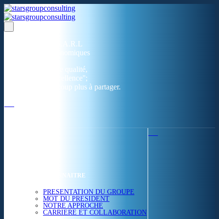
Un réseau de 05 S.A.R.L
dans 03 zones économiques
''Des prestations de qualité,
la garantie de l'excellence'';
Nous avons beaucoup plus à partager.
ACCUEIL
NOUS CONNAITRE
PRESENTATION DU GROUPE
MOT DU PRESIDENT
NOTRE APPROCHE
CARRIERE ET COLLABORATION