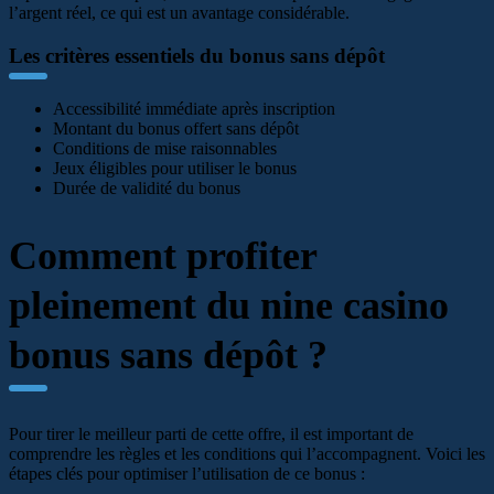
l’argent réel, ce qui est un avantage considérable.
Les critères essentiels du bonus sans dépôt
Accessibilité immédiate après inscription
Montant du bonus offert sans dépôt
Conditions de mise raisonnables
Jeux éligibles pour utiliser le bonus
Durée de validité du bonus
Comment profiter
pleinement du nine casino
bonus sans dépôt ?
Pour tirer le meilleur parti de cette offre, il est important de
comprendre les règles et les conditions qui l’accompagnent. Voici les
étapes clés pour optimiser l’utilisation de ce bonus :