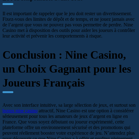
Il est important de rappeler que le jeu doit rester un divertissement.
Fixez-vous des limites de dépôt et de temps, et ne jouez jamais avec
de l’argent que vous ne pouvez pas vous permettre de perdre. Nine
Casino met à disposition des outils pour aider les joueurs à contrôler
leur activité et prévenir les comportements à risque.
Conclusion : Nine Casino,
un Choix Gagnant pour les
Joueurs Français
Avec son interface intuitive, sa large sélection de jeux, et surtout son
bonus nine casino
attractif, Nine Casino est une option à considérer
sérieusement pour tous les amateurs de jeux d’argent en ligne en
France. Que vous soyez débutant ou joueur expérimenté, cette
plateforme offre un environnement sécurisé et des promotions qui
peuvent réellement booster votre expérience de jeu. N’attendez plus
pour découvrir ce que Nine Casino a à offrir et profitez pleinement