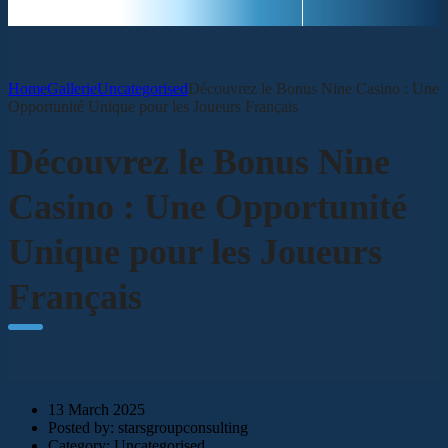
Home
Gallerie
Uncategorised
Découvrez le Bonus Nine Casino : Une
Opportunité Unique pour les Joueurs Français
Découvrez le Bonus Nine
Casino : Une Opportunité
Unique pour les Joueurs
Français
13 March 2025
Posted by:
starsgroupconsulting
Category:
Uncategorised