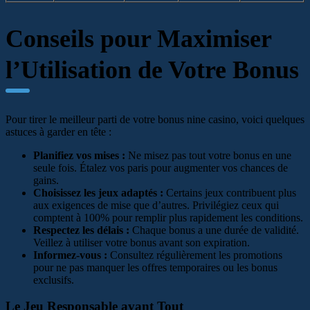
Conseils pour Maximiser
l’Utilisation de Votre Bonus
Pour tirer le meilleur parti de votre bonus nine casino, voici quelques
astuces à garder en tête :
Planifiez vos mises :
Ne misez pas tout votre bonus en une
seule fois. Étalez vos paris pour augmenter vos chances de
gains.
Choisissez les jeux adaptés :
Certains jeux contribuent plus
aux exigences de mise que d’autres. Privilégiez ceux qui
comptent à 100% pour remplir plus rapidement les conditions.
Respectez les délais :
Chaque bonus a une durée de validité.
Veillez à utiliser votre bonus avant son expiration.
Informez-vous :
Consultez régulièrement les promotions
pour ne pas manquer les offres temporaires ou les bonus
exclusifs.
Le Jeu Responsable avant Tout