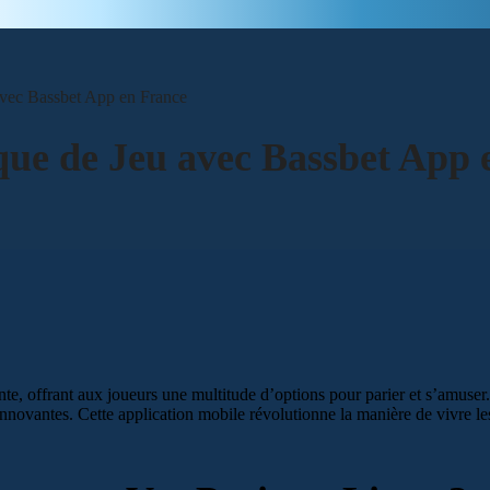
vec Bassbet App en France
que de Jeu avec Bassbet App 
te, offrant aux joueurs une multitude d’options pour parier et s’amuser
 innovantes. Cette application mobile révolutionne la manière de vivre les