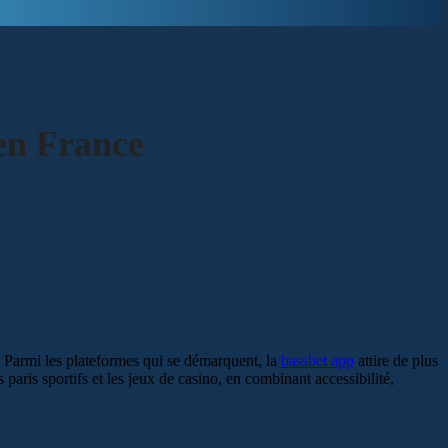
en France
. Parmi les plateformes qui se démarquent, la
bassbet app
attire de plus
 paris sportifs et les jeux de casino, en combinant accessibilité,