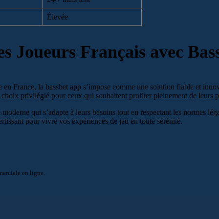
Élevée
les Joueurs Français avec Ba
cte en France, la bassbet app s’impose comme une solution fiable et inn
un choix privilégié pour ceux qui souhaitent profiter pleinement de leurs p
me moderne qui s’adapte à leurs besoins tout en respectant les normes lé
rtissant pour vivre vos expériences de jeu en toute sérénité.
rciale en ligne.