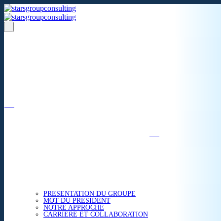
Un réseau de 05 S.A.R.L
dans 03 zones économiques
''Des prestations de qualité,
la garantie de l'excellence'';
Nous avons beaucoup plus à partager.
ACCUEIL
NOUS CONNAITRE
PRESENTATION DU GROUPE
MOT DU PRESIDENT
NOTRE APPROCHE
CARRIERE ET COLLABORATION