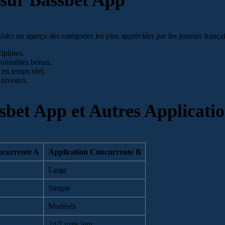
 sur Bassbet App
oici un aperçu des catégories les plus appréciées par les joueurs françai
ciplines.
ionnalités bonus.
 en temps réel.
 niveaux.
bet App et Autres Applicatio
ncurrente A
Application Concurrente B
Large
Simple
Modérés
24/7 mais lent