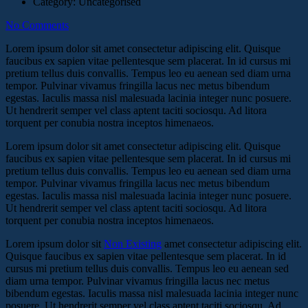
Category:
Uncategorised
No Comments
Lorem ipsum dolor sit amet consectetur adipiscing elit. Quisque
faucibus ex sapien vitae pellentesque sem placerat. In id cursus mi
pretium tellus duis convallis. Tempus leo eu aenean sed diam urna
tempor. Pulvinar vivamus fringilla lacus nec metus bibendum
egestas. Iaculis massa nisl malesuada lacinia integer nunc posuere.
Ut hendrerit semper vel class aptent taciti sociosqu. Ad litora
torquent per conubia nostra inceptos himenaeos.
Lorem ipsum dolor sit amet consectetur adipiscing elit. Quisque
faucibus ex sapien vitae pellentesque sem placerat. In id cursus mi
pretium tellus duis convallis. Tempus leo eu aenean sed diam urna
tempor. Pulvinar vivamus fringilla lacus nec metus bibendum
egestas. Iaculis massa nisl malesuada lacinia integer nunc posuere.
Ut hendrerit semper vel class aptent taciti sociosqu. Ad litora
torquent per conubia nostra inceptos himenaeos.
Lorem ipsum dolor sit
Non Existing
amet consectetur adipiscing elit.
Quisque faucibus ex sapien vitae pellentesque sem placerat. In id
cursus mi pretium tellus duis convallis. Tempus leo eu aenean sed
diam urna tempor. Pulvinar vivamus fringilla lacus nec metus
bibendum egestas. Iaculis massa nisl malesuada lacinia integer nunc
posuere. Ut hendrerit semper vel class aptent taciti sociosqu. Ad