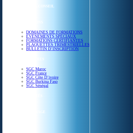
ETUDES & CONSEIL
FORMATIONS
DOMAINES DE FORMATIONS
EVÉNEMENTS SPÉCIAUX
FORMATIONS CERTIFIANTES
PLAQUETTES TRIMESTRIELLES
BULLETIN D’INSCRIPTION
NOS CENTRES
SGC Maroc
SGC France
SGC Côte D’ivoire
SGC Burkina Faso
SGC Sénégal
ACTUALITÉS
SGC EN IMAGE
CONTACT