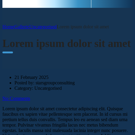
Home
Gallerie
Uncategorised
Lorem ipsum dolor sit amet
Lorem ipsum dolor sit amet
21 February 2025
Posted by:
starsgroupconsulting
Category:
Uncategorised
No Comments
Lorem ipsum dolor sit amet consectetur adipiscing elit. Quisque
faucibus ex sapien vitae pellentesque sem placerat. In id cursus mi
pretium tellus duis convallis. Tempus leo eu aenean sed diam urna
tempor. Pulvinar vivamus fringilla lacus nec metus bibendum
egestas. Iaculis massa nisl malesuada lacinia integer nunc posuere.