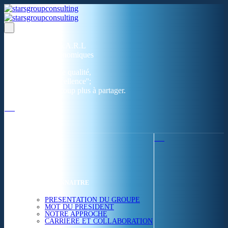
Un réseau de 05 S.A.R.L
dans 03 zones économiques
''Des prestations de qualité,
la garantie de l'excellence'';
Nous avons beaucoup plus à partager.
ACCUEIL
NOUS CONNAITRE
PRESENTATION DU GROUPE
MOT DU PRESIDENT
NOTRE APPROCHE
CARRIERE ET COLLABORATION