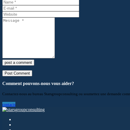
post a comment
Comment pouvons-nous vous aider?
Contactez-nous au bureau Starsgroupconsulting ou soumettez une demande comme
contacts