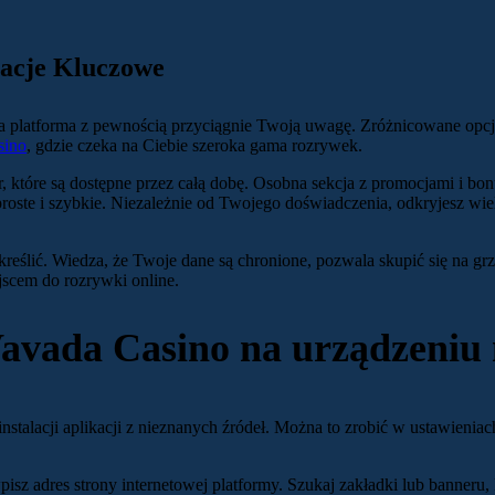
macje Kluczowe
 platforma z pewnością przyciągnie Twoją uwagę. Zróżnicowane opcje gi
sino
, gdzie czeka na Ciebie szeroka gama rozrywek.
ier, które są dostępne przez całą dobę. Osobna sekcja z promocjami i 
roste i szybkie. Niezależnie od Twojego doświadczenia, odkryjesz wiel
reślić. Wiedza, że Twoje dane są chronione, pozwala skupić się na grze 
jscem do rozrywki online.
 Vavada Casino na urządzeni
instalacji aplikacji z nieznanych źródeł. Można to zrobić w ustawienia
pisz adres strony internetowej platformy. Szukaj zakładki lub banneru,