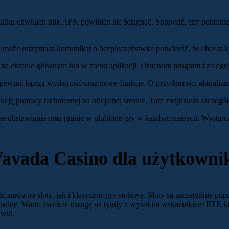
o kilku chwilach plik APK powinien się ściągnąć. Sprawdź, czy pobrani
yć może otrzymasz komunikat o bezpieczeństwie; potwierdź, że chcesz k
 na ekranie głównym lub w menu aplikacji. Uruchom program i zaloguj się
apewnić lepszą wydajność oraz nowe funkcje. O przydatności aktualiza
sekcję pomocy technicznej na oficjalnej stronie. Tam znajdziesz szcze
e obstawianie oraz granie w ulubione gry w każdym miejscu. Wystarczy 
 Vavada Casino dla użytkown
 zarówno sloty, jak i klasyczne gry stołowe. Sloty są szczególnie p
ualne. Warto zwrócić uwagę na tytuły z wysokim wskaźnikiem RTP, k
ywki.