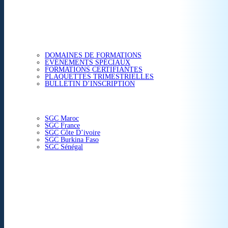
ETUDES & CONSEIL
FORMATIONS
DOMAINES DE FORMATIONS
EVÉNEMENTS SPÉCIAUX
FORMATIONS CERTIFIANTES
PLAQUETTES TRIMESTRIELLES
BULLETIN D’INSCRIPTION
NOS CENTRES
SGC Maroc
SGC France
SGC Côte D’ivoire
SGC Burkina Faso
SGC Sénégal
ACTUALITÉS
SGC EN IMAGE
CONTACT