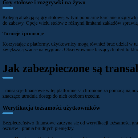
Gry stołowe i rozgrywki na żywo
Kolejną atrakcją są gry stołowe, w tym popularne karciane rozgrywki, 
do zabawy. Opcje wielu stołów z różnymi limitami zakładów sprawiają
Turnieje i promocje
Korzystając z platformy, użytkownicy mogą również brać udział w tu
zwiększają szanse na wygraną. Obserwowanie bieżących ofert to klu
Jak zabezpieczone są transa
Transakcje finansowe w tej platformie są chronione za pomocą najno
znacząco utrudnia dostęp do nich osobom trzecim.
Weryfikacja tożsamości użytkowników
Bezpieczeństwo finansowe zaczyna się od weryfikacji tożsamości gra
oszustw i prania brudnych pieniędzy.