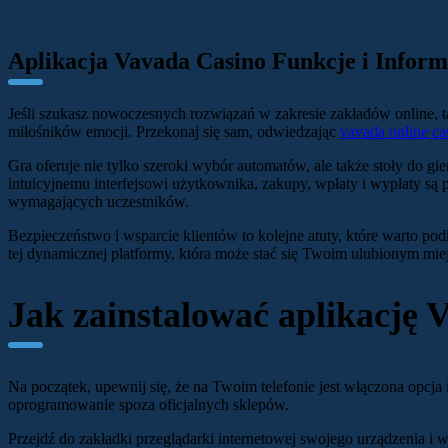
Aplikacja Vavada Casino Funkcje i Infor
Jeśli szukasz nowoczesnych rozwiązań w zakresie zakładów online, ta
miłośników emocji. Przekonaj się sam, odwiedzając
vavada online ca
Gra oferuje nie tylko szeroki wybór automatów, ale także stoły do g
intuicyjnemu interfejsowi użytkownika, zakupy, wpłaty i wypłaty są p
wymagających uczestników.
Bezpieczeństwo i wsparcie klientów to kolejne atuty, które warto podk
tej dynamicznej platformy, która może stać się Twoim ulubionym mie
Jak zainstalować aplikację
Na początek, upewnij się, że na Twoim telefonie jest włączona opcja 
oprogramowanie spoza oficjalnych sklepów.
Przejdź do zakładki przeglądarki internetowej swojego urządzenia i w