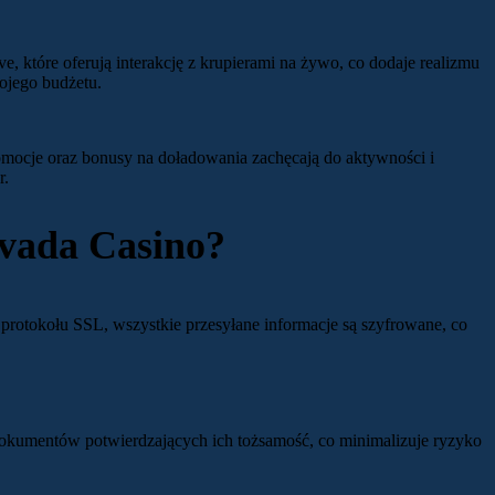
ve, które oferują interakcję z krupierami na żywo, co dodaje realizmu
wojego budżetu.
romocje oraz bonusy na doładowania zachęcają do aktywności i
r.
avada Casino?
protokołu SSL, wszystkie przesyłane informacje są szyfrowane, co
 dokumentów potwierdzających ich tożsamość, co minimalizuje ryzyko