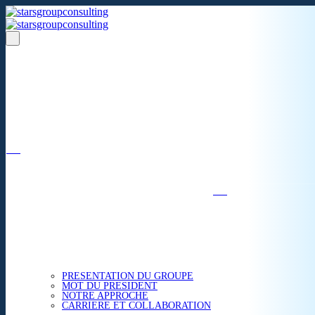
Un réseau de 05 S.A.R.L
dans 03 zones économiques
''Des prestations de qualité,
la garantie de l'excellence'';
Nous avons beaucoup plus à partager.
ACCUEIL
NOUS CONNAITRE
PRESENTATION DU GROUPE
MOT DU PRESIDENT
NOTRE APPROCHE
CARRIERE ET COLLABORATION