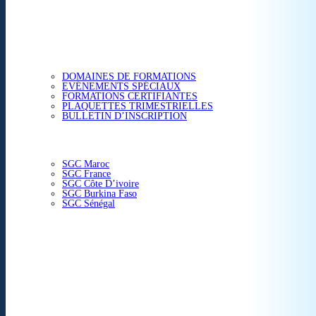
ETUDES & CONSEIL
FORMATIONS
DOMAINES DE FORMATIONS
EVÉNEMENTS SPÉCIAUX
FORMATIONS CERTIFIANTES
PLAQUETTES TRIMESTRIELLES
BULLETIN D’INSCRIPTION
NOS CENTRES
SGC Maroc
SGC France
SGC Côte D’ivoire
SGC Burkina Faso
SGC Sénégal
ACTUALITÉS
SGC EN IMAGE
CONTACT