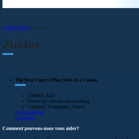
Home
Gallerie
ZizoBet
ZizoBet
The Best Time to Play Slots at a Casino
5 March 2026
Posted by:
starsgroupconsulting
Category:
Computers, Games
No Comments
read more
Comment pouvons-nous vous aider?