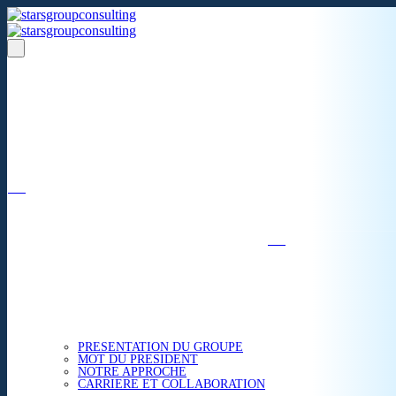
Un réseau de 05 S.A.R.L
dans 03 zones économiques
''Des prestations de qualité,
la garantie de l'excellence'';
Nous avons beaucoup plus à partager.
ACCUEIL
NOUS CONNAITRE
PRESENTATION DU GROUPE
MOT DU PRESIDENT
NOTRE APPROCHE
CARRIERE ET COLLABORATION