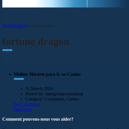
Home
Gallerie
fortune dragon
fortune dragon
Melhor Horário para Ir ao Casino
11 March 2026
Posted by:
starsgroupconsulting
Category:
Computers, Games
No Comments
read more
Comment pouvons-nous vous aider?