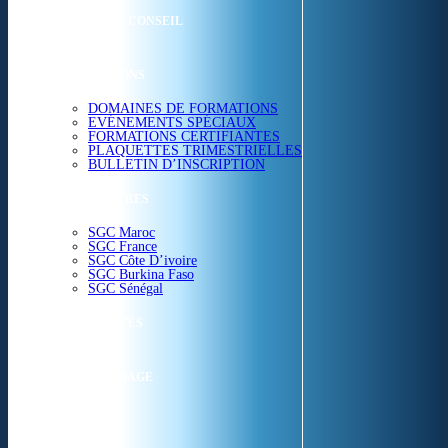
ETUDES & CONSEIL
FORMATIONS
DOMAINES DE FORMATIONS
EVÉNEMENTS SPÉCIAUX
FORMATIONS CERTIFIANTES
PLAQUETTES TRIMESTRIELLES
BULLETIN D’INSCRIPTION
NOS CENTRES
SGC Maroc
SGC France
SGC Côte D’ivoire
SGC Burkina Faso
SGC Sénégal
ACTUALITÉS
SGC EN IMAGE
CONTACT