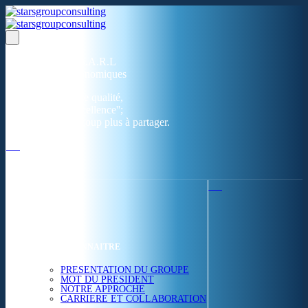
Un réseau de 05 S.A.R.L
dans 03 zones économiques
''Des prestations de qualité,
la garantie de l'excellence'';
Nous avons beaucoup plus à partager.
ACCUEIL
NOUS CONNAITRE
PRESENTATION DU GROUPE
MOT DU PRESIDENT
NOTRE APPROCHE
CARRIERE ET COLLABORATION