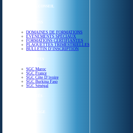
ETUDES & CONSEIL
FORMATIONS
DOMAINES DE FORMATIONS
EVÉNEMENTS SPÉCIAUX
FORMATIONS CERTIFIANTES
PLAQUETTES TRIMESTRIELLES
BULLETIN D’INSCRIPTION
NOS CENTRES
SGC Maroc
SGC France
SGC Côte D’ivoire
SGC Burkina Faso
SGC Sénégal
ACTUALITÉS
SGC EN IMAGE
CONTACT