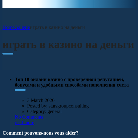
Home
Gallerie
играть в казино на деньги
играть в казино на деньги
Топ 10 онлайн казино с проверенной репутацией,
бонусами и удобными способами пополнения счета
3 March 2026
Posted by:
starsgroupconsulting
Category:
general
No Comments
read more
Comment pouvons-nous vous aider?