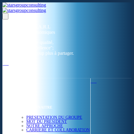
Un réseau de 05 S.A.R.L
dans 03 zones économiques
''Des prestations de qualité,
la garantie de l'excellence'';
Nous avons beaucoup plus à partager.
ACCUEIL
NOUS CONNAITRE
PRESENTATION DU GROUPE
MOT DU PRESIDENT
NOTRE APPROCHE
CARRIERE ET COLLABORATION