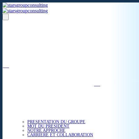
Un réseau de 05 S.A.R.L
dans 03 zones économiques
''Des prestations de qualité,
la garantie de l'excellence'';
Nous avons beaucoup plus à partager.
ACCUEIL
NOUS CONNAITRE
PRESENTATION DU GROUPE
MOT DU PRESIDENT
NOTRE APPROCHE
CARRIERE ET COLLABORATION