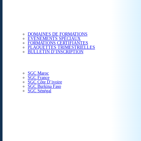
ETUDES & CONSEIL
FORMATIONS
DOMAINES DE FORMATIONS
EVÉNEMENTS SPÉCIAUX
FORMATIONS CERTIFIANTES
PLAQUETTES TRIMESTRIELLES
BULLETIN D’INSCRIPTION
NOS CENTRES
SGC Maroc
SGC France
SGC Côte D’ivoire
SGC Burkina Faso
SGC Sénégal
ACTUALITÉS
SGC EN IMAGE
CONTACT