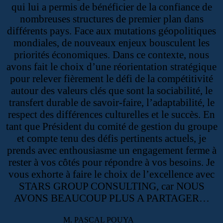
qui lui a permis de bénéficier de la confiance de
nombreuses structures de premier plan dans
différents pays. Face aux mutations géopolitiques
mondiales, de nouveaux enjeux bousculent les
priorités économiques. Dans ce contexte, nous
avons fait le choix d’une réorientation stratégique
pour relever fièrement le défi de la compétitivité
autour des valeurs clés que sont la sociabilité, le
transfert durable de savoir-faire, l’adaptabilité, le
respect des différences culturelles et le succès. En
tant que Président du comité de gestion du groupe
et compte tenu des défis pertinents actuels, je
prends avec enthousiasme un engagement ferme à
rester à vos côtés pour répondre à vos besoins. Je
vous exhorte à faire le choix de l’excellence avec
STARS GROUP CONSULTING, car NOUS
AVONS BEAUCOUP PLUS A PARTAGER…
M. PASCAL POUYA