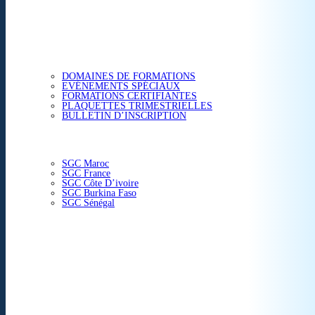
ETUDES & CONSEIL
FORMATIONS
DOMAINES DE FORMATIONS
EVÉNEMENTS SPÉCIAUX
FORMATIONS CERTIFIANTES
PLAQUETTES TRIMESTRIELLES
BULLETIN D’INSCRIPTION
NOS CENTRES
SGC Maroc
SGC France
SGC Côte D’ivoire
SGC Burkina Faso
SGC Sénégal
ACTUALITÉS
SGC EN IMAGE
CONTACT