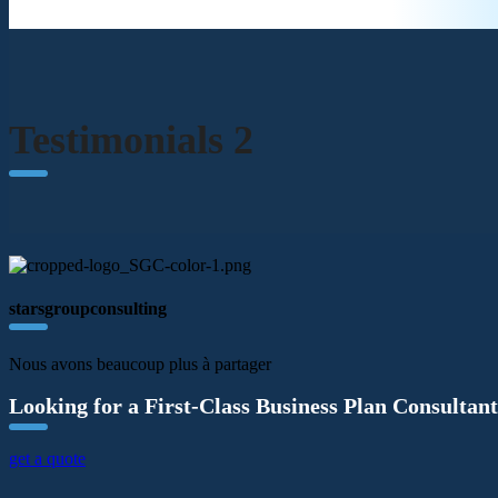
Testimonials 2
starsgroupconsulting
Nous avons beaucoup plus à partager
Looking for a First-Class Business Plan Consultan
get a quote