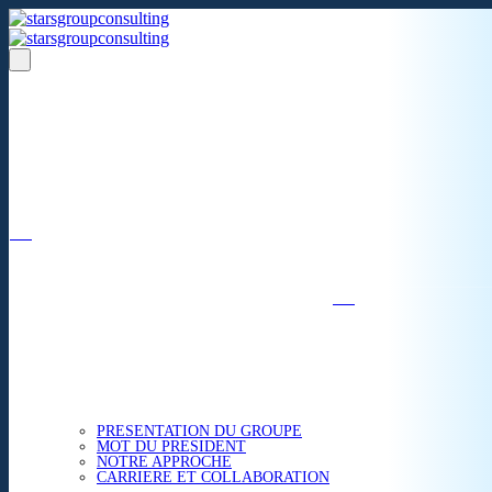
Un réseau de 05 S.A.R.L
dans 03 zones économiques
''Des prestations de qualité,
la garantie de l'excellence'';
Nous avons beaucoup plus à partager.
ACCUEIL
NOUS CONNAITRE
PRESENTATION DU GROUPE
MOT DU PRESIDENT
NOTRE APPROCHE
CARRIERE ET COLLABORATION