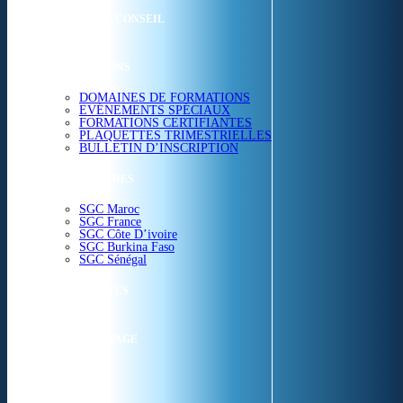
ETUDES & CONSEIL
FORMATIONS
DOMAINES DE FORMATIONS
EVÉNEMENTS SPÉCIAUX
FORMATIONS CERTIFIANTES
PLAQUETTES TRIMESTRIELLES
BULLETIN D’INSCRIPTION
NOS CENTRES
SGC Maroc
SGC France
SGC Côte D’ivoire
SGC Burkina Faso
SGC Sénégal
ACTUALITÉS
SGC EN IMAGE
CONTACT