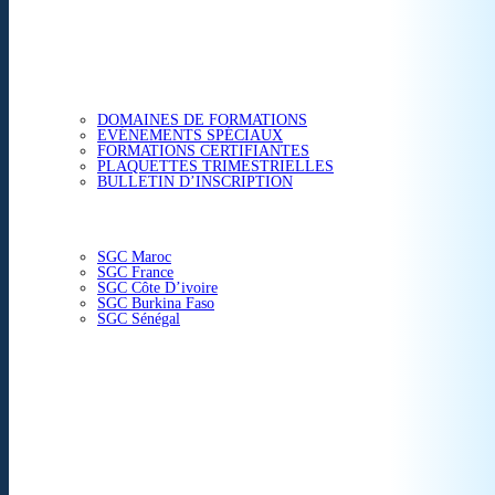
ETUDES & CONSEIL
FORMATIONS
DOMAINES DE FORMATIONS
EVÉNEMENTS SPÉCIAUX
FORMATIONS CERTIFIANTES
PLAQUETTES TRIMESTRIELLES
BULLETIN D’INSCRIPTION
NOS CENTRES
SGC Maroc
SGC France
SGC Côte D’ivoire
SGC Burkina Faso
SGC Sénégal
ACTUALITÉS
SGC EN IMAGE
CONTACT