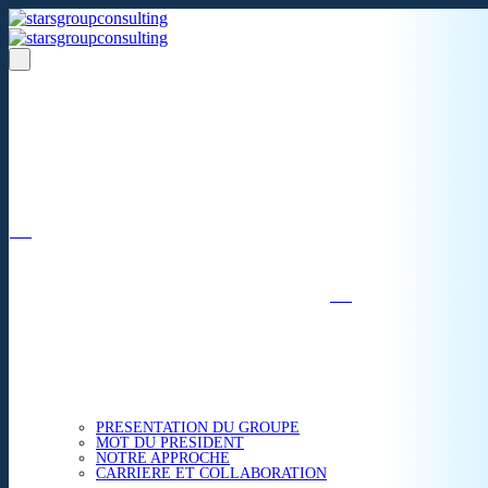
Un réseau de 05 S.A.R.L
dans 03 zones économiques
''Des prestations de qualité,
la garantie de l'excellence'';
Nous avons beaucoup plus à partager.
ACCUEIL
NOUS CONNAITRE
PRESENTATION DU GROUPE
MOT DU PRESIDENT
NOTRE APPROCHE
CARRIERE ET COLLABORATION