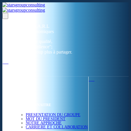
Un réseau de 05 S.A.R.L
dans 03 zones économiques
''Des prestations de qualité,
la garantie de l'excellence'';
Nous avons beaucoup plus à partager.
ACCUEIL
NOUS CONNAITRE
PRESENTATION DU GROUPE
MOT DU PRESIDENT
NOTRE APPROCHE
CARRIERE ET COLLABORATION