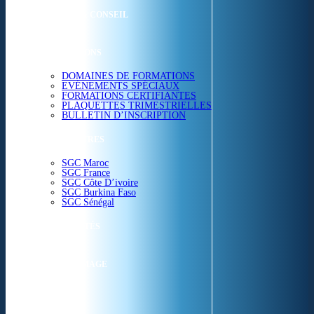
ETUDES & CONSEIL
FORMATIONS
DOMAINES DE FORMATIONS
EVÉNEMENTS SPÉCIAUX
FORMATIONS CERTIFIANTES
PLAQUETTES TRIMESTRIELLES
BULLETIN D’INSCRIPTION
NOS CENTRES
SGC Maroc
SGC France
SGC Côte D’ivoire
SGC Burkina Faso
SGC Sénégal
ACTUALITÉS
SGC EN IMAGE
CONTACT