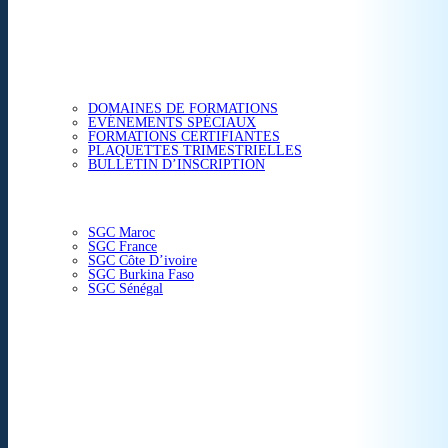
ETUDES & CONSEIL
FORMATIONS
DOMAINES DE FORMATIONS
EVÉNEMENTS SPÉCIAUX
FORMATIONS CERTIFIANTES
PLAQUETTES TRIMESTRIELLES
BULLETIN D’INSCRIPTION
NOS CENTRES
SGC Maroc
SGC France
SGC Côte D’ivoire
SGC Burkina Faso
SGC Sénégal
ACTUALITÉS
SGC EN IMAGE
CONTACT