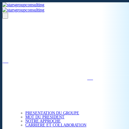
Un réseau de 05 S.A.R.L
dans 03 zones économiques
''Des prestations de qualité,
la garantie de l'excellence'';
Nous avons beaucoup plus à partager.
ACCUEIL
NOUS CONNAITRE
PRESENTATION DU GROUPE
MOT DU PRESIDENT
NOTRE APPROCHE
CARRIERE ET COLLABORATION