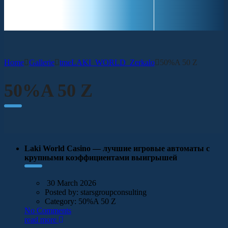
CONTACT
Home
Gallerie
tmeLAKI_WORLD_Zerkalo
50%A 50 Z
50%A 50 Z
Laki World Casino — лучшие игровые автоматы с
крупными коэффициентами выигрышей
30 March 2026
Posted by:
starsgroupconsulting
Category:
50%A 50 Z
No Comments
read more