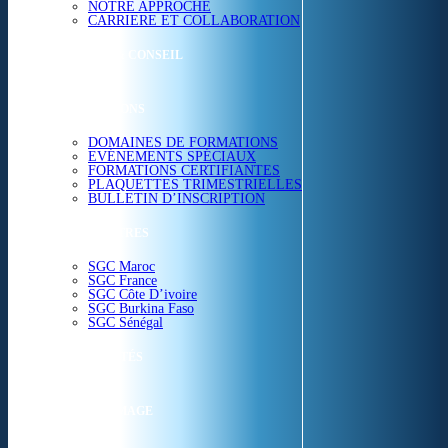
NOTRE APPROCHE
CARRIERE ET COLLABORATION
ETUDES & CONSEIL
FORMATIONS
DOMAINES DE FORMATIONS
EVÉNEMENTS SPÉCIAUX
FORMATIONS CERTIFIANTES
PLAQUETTES TRIMESTRIELLES
BULLETIN D’INSCRIPTION
NOS CENTRES
SGC Maroc
SGC France
SGC Côte D’ivoire
SGC Burkina Faso
SGC Sénégal
ACTUALITÉS
SGC EN IMAGE