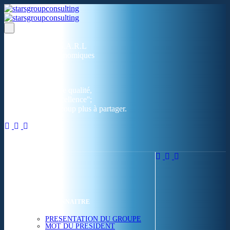
Un réseau de 05 S.A.R.L
dans 03 zones économiques
''Des prestations de qualité,
la garantie de l'excellence'';
Nous avons beaucoup plus à partager.
ACCUEIL
NOUS CONNAITRE
PRESENTATION DU GROUPE
MOT DU PRESIDENT