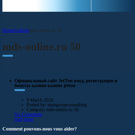
Home
Gallerie
mds-online.ru 50
mds-online.ru 50
Официальный сайт JetTon вход, регистрация и
бонусы казино казино jetton
9 March 2026
Posted by:
starsgroupconsulting
Category:
mds-online.ru 50
No Comments
read more
Comment pouvons-nous vous aider?