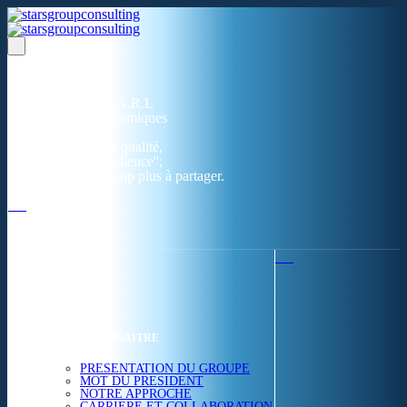
Un réseau de 05 S.A.R.L
dans 03 zones économiques
''Des prestations de qualité,
la garantie de l'excellence'';
Nous avons beaucoup plus à partager.
ACCUEIL
NOUS CONNAITRE
PRESENTATION DU GROUPE
MOT DU PRESIDENT
NOTRE APPROCHE
CARRIERE ET COLLABORATION