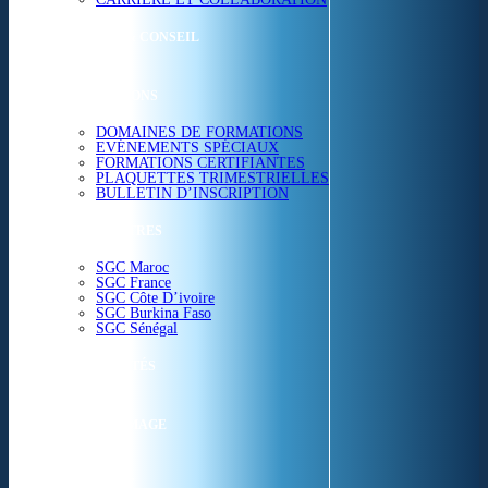
ETUDES & CONSEIL
FORMATIONS
DOMAINES DE FORMATIONS
EVÉNEMENTS SPÉCIAUX
FORMATIONS CERTIFIANTES
PLAQUETTES TRIMESTRIELLES
BULLETIN D’INSCRIPTION
NOS CENTRES
SGC Maroc
SGC France
SGC Côte D’ivoire
SGC Burkina Faso
SGC Sénégal
ACTUALITÉS
SGC EN IMAGE
CONTACT