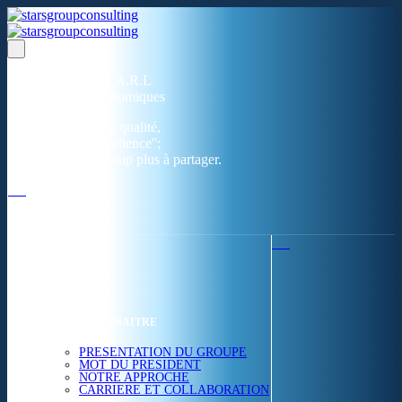
Un réseau de 05 S.A.R.L
dans 03 zones économiques
''Des prestations de qualité,
la garantie de l'excellence'';
Nous avons beaucoup plus à partager.
ACCUEIL
NOUS CONNAITRE
PRESENTATION DU GROUPE
MOT DU PRESIDENT
NOTRE APPROCHE
CARRIERE ET COLLABORATION