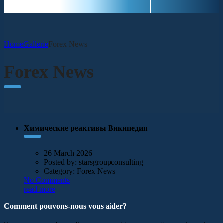
Home
Gallerie
Forex News
Forex News
Химические реактивы Википедия
26 March 2026
Posted by:
starsgroupconsulting
Category:
Forex News
No Comments
read more
Comment pouvons-nous vous aider?