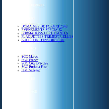
ETUDES & CONSEIL
FORMATIONS
DOMAINES DE FORMATIONS
EVÉNEMENTS SPÉCIAUX
FORMATIONS CERTIFIANTES
PLAQUETTES TRIMESTRIELLES
BULLETIN D’INSCRIPTION
NOS CENTRES
SGC Maroc
SGC France
SGC Côte D’ivoire
SGC Burkina Faso
SGC Sénégal
ACTUALITÉS
SGC EN IMAGE
CONTACT