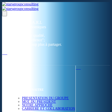
Un réseau de 05 S.A.R.L
dans 03 zones économiques
''Des prestations de qualité,
la garantie de l'excellence'';
Nous avons beaucoup plus à partager.
ACCUEIL
NOUS CONNAITRE
PRESENTATION DU GROUPE
MOT DU PRESIDENT
NOTRE APPROCHE
CARRIERE ET COLLABORATION