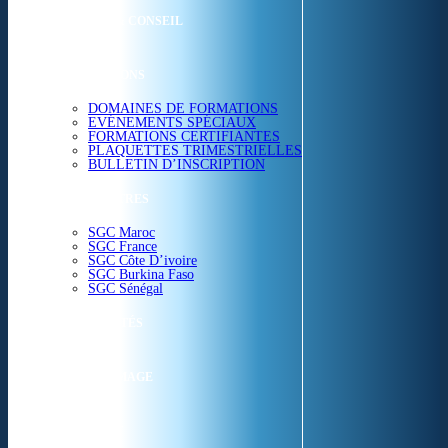
ETUDES & CONSEIL
FORMATIONS
DOMAINES DE FORMATIONS
EVÉNEMENTS SPÉCIAUX
FORMATIONS CERTIFIANTES
PLAQUETTES TRIMESTRIELLES
BULLETIN D’INSCRIPTION
NOS CENTRES
SGC Maroc
SGC France
SGC Côte D’ivoire
SGC Burkina Faso
SGC Sénégal
ACTUALITÉS
SGC EN IMAGE
CONTACT