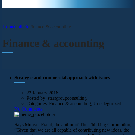
Home
Gallerie
Finance & accounting
Finance & accounting
Strategic and commercial approach with issues
22 January 2016
Posted by:
starsgroupconsulting
Categories:
Finance & accounting, Uncategorized
No Comments
Says Morgan Fraud, the author of The Thinking Corporation,
“Given that we are all capable of contributing new ideas, the