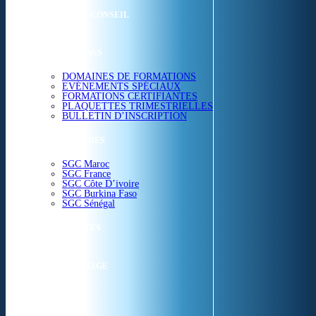
ETUDES & CONSEIL
FORMATIONS
DOMAINES DE FORMATIONS
EVÉNEMENTS SPÉCIAUX
FORMATIONS CERTIFIANTES
PLAQUETTES TRIMESTRIELLES
BULLETIN D’INSCRIPTION
NOS CENTRES
SGC Maroc
SGC France
SGC Côte D’ivoire
SGC Burkina Faso
SGC Sénégal
ACTUALITÉS
SGC EN IMAGE
CONTACT