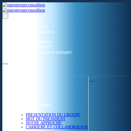
Un réseau de 05 S.A.R.L
dans 03 zones économiques
''Des prestations de qualité,
la garantie de l'excellence'';
Nous avons beaucoup plus à partager.
ACCUEIL
NOUS CONNAITRE
PRESENTATION DU GROUPE
MOT DU PRESIDENT
NOTRE APPROCHE
CARRIERE ET COLLABORATION