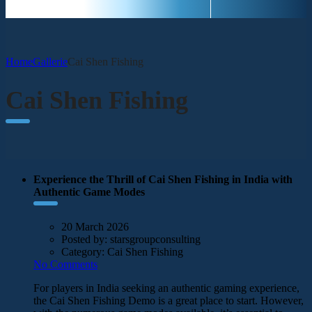
Home
Gallerie
Cai Shen Fishing
Cai Shen Fishing
Experience the Thrill of Cai Shen Fishing in India with
Authentic Game Modes
20 March 2026
Posted by:
starsgroupconsulting
Category:
Cai Shen Fishing
No Comments
For players in India seeking an authentic gaming experience,
the Cai Shen Fishing Demo is a great place to start. However,