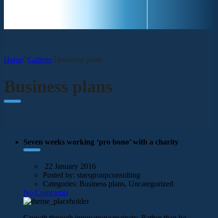
CONTACT
Home
Gallerie
Business plans
Business plans
Seven weeks working ‘pro bono’ with a charity
22 January 2016
Posted by:
starsgroupconsulting
Categories:
Business plans, Uncategorized
No Comments
Growth through innovation/creativity. Rather than be