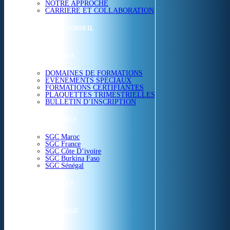
NOTRE APPROCHE
CARRIERE ET COLLABORATION
ETUDES & CONSEIL
FORMATIONS
DOMAINES DE FORMATIONS
EVÉNEMENTS SPÉCIAUX
FORMATIONS CERTIFIANTES
PLAQUETTES TRIMESTRIELLES
BULLETIN D’INSCRIPTION
NOS CENTRES
SGC Maroc
SGC France
SGC Côte D’ivoire
SGC Burkina Faso
SGC Sénégal
ACTUALITÉS
SGC EN IMAGE