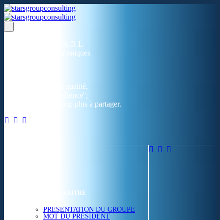
Un réseau de 05 S.A.R.L
dans 03 zones économiques
''Des prestations de qualité,
la garantie de l'excellence'';
Nous avons beaucoup plus à partager.
ACCUEIL
NOUS CONNAITRE
PRESENTATION DU GROUPE
MOT DU PRESIDENT