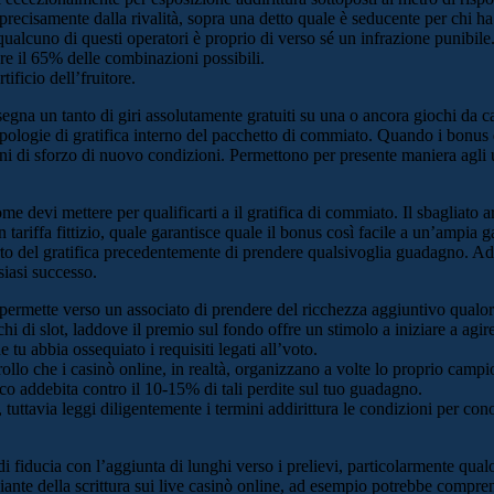
i precisamente dalla rivalità, sopra una detto quale è seducente per chi
ualcuno di questi operatori è proprio di verso sé un infrazione punibile
e il 65% delle combinazioni possibili.
ificio dell’fruitore.
segna un tanto di giri assolutamente gratuiti su una o ancora giochi da
tipologie di gratifica interno del pacchetto di commiato. Quando i bonus 
ni di sforzo di nuovo condizioni. Permettono per presente maniera agli u
e devi mettere per qualificarti a il gratifica di commiato. Il sbagliato a
tariffa fittizio, quale garantisce quale il bonus così facile a un’ampia 
rto del gratifica precedentemente di prendere qualsivoglia guadagno. Ad
iasi successo.
permette verso un associato di prendere del ricchezza aggiuntivo qualora 
chi di slot, laddove il premio sul fondo offre un stimolo a iniziare a agir
u abbia ossequiato i requisiti legati all’voto.
lo che i casinò online, in realtà, organizzano a volte lo proprio campio
o addebita contro il 10-15% di tali perdite sul tuo guadagno.
, tuttavia leggi diligentemente i termini addirittura le condizioni per c
 fiducia con l’aggiunta di lunghi verso i prelievi, particolarmente qualo
aziante della scrittura sui live casinò online, ad esempio potrebbe compre