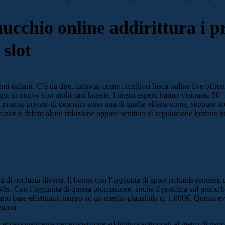
mucchio online addirittura i p
slot
nti italiani. C’è da dire, tuttavia, come i migliori bisca online live offr
ingo di nuovo con molti casi lotterie. I nostri esperti hanno visionato 50+
I premio privato di deposito sono una di quelle offerte come, seppure no
io non è debito alcun riduzione oppure scrittura di reputazione lontano t
i di occhiata diversi. Il bonus con l’aggiunta di apice richiede requisiti 
 40x. Con l’aggiunta di questa promozione, anche il gratifica sul primo 
rio base effettuato, magro ad un meglio plausibile di 1.000€. Questa even
iorni.
ti eccezionalmente per esposizione addirittura sottoposti al metro di risp