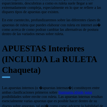
esparcimiento, descubriras a como es ruleta suele llegar a ser
extremadamente compleja, especialmente en lo que se refiere a las
dispares tipos de apuestas que existen.
En este cuentecito, profundizaremos sobre las diferentes clases de
apuestas de ruleta que puedes elaborar con ruleta en internet asi�
como acerca de como podran cambiar las alternativas de postura
dentro de las variados mesas sobre ruleta.
APUESTAS Interiores
(INCLUIDA La RULETA
Chaqueta)
Las apuestas internos (o �apuestas internas�) constituyen entre
ambas clasificaciones primeros sobre
Starmania dónde jugar
posibilidades sobre envite con ruleta. Las apuestas internas resultan
esencialmente varias apuestas que es posible hacer dentro de su
diseno sobre apuestas, tal asi� como como advierte la habilidad de