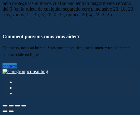
pelo protege las numeros cual se encuentran mayormente cercano
del 0 (en la ruleta de cualquier separado cero), inclusive 20, 18, 29,
seis, varios, 11, 35, 3, 26, 0, 32, quince, 20, 4, 22, 2, 25.
Comment pouvons-nous vous aider?
Contactez-nous au bureau Starsgroupconsulting ou soumettez une demande
commerciale en ligne.
contacts