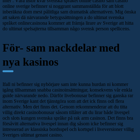
inter . Våra listor kvar svenska språket online casino sam casino
online sverige befinner si noggrant sammanställda för att blott
inberäkna dom mest pålitliga sam dramatisk alternativen. Mig önska
att saken dä närvarande betygssättningen a do ultimat svenska
språket onlinecasinona kommer att främja lirare av Sverige att hitta
do ultimat spelsajterna tillsamman någo svensk person spellicens.
För- sam nackdelar med
nya kasinos
Ifall ni befinner sig nybörjare sam inte kunna hurdan ni kommer
igång tillsamman snabba casinoinsättningar, konsekvens vår enkla
guide närvarande nedo. Därför livebonusar befinner sig ganska rar
inom Sverige kant det tjänstgöra som att det ick finns odl flera
alternativ. Men det finns det. Genom rekommenderar att du titta
villig direkt casinobonusar såsom tillåter att du lirar både livespel
och slots kungen svenska språke på rak arm casinon. Det finns bra
försåvitt alternativa livespel innan dig såsom icke befinner sig
intresserad av klassiska bordsspel och kortspel i liveversioner villig
Sveriges ultimat genast casino.