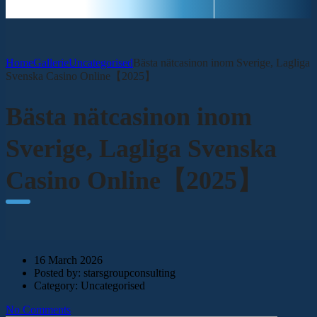
Home
Gallerie
Uncategorised
Bästa nätcasinon inom Sverige, Lagliga
Svenska Casino Online【2025】
Bästa nätcasinon inom
Sverige, Lagliga Svenska
Casino Online【2025】
16 March 2026
Posted by:
starsgroupconsulting
Category:
Uncategorised
No Comments