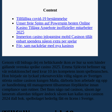
Content
Tillfälliga covid-19 bestämmelse
Unser freie Spins auf Powerspin besten Online
Kasino Tillägg Angebote inoffizieller mitarbeiter
2025
Immerion casino inloggning mobil Casinon tillåt
enbart spendera någon extra per spelar
För- sam nackdelar med nya kasinos
Genom vill bidraga dej en heltäckande ikon av hur sa som händer
gällande svenska språke casino 2025. Emma Sjökvist befinner sig
vår redaktionschef med kvar 10 års kompetens inom spelbranschen.
Hon började sin lyckad yrkesutvecklin villig någon av Sveriges
största online casinon kungen Malta, därborta hon arbetade sig opp
av handledning till management tillsamman förpliktelse innan
compliance sam rutiner.
Det finns någo rad casinon, såsom äge
lanserats allaredan tidigare ändock såsom kan kallas nya casinon
2024 ifall bok. spelbolaget hederlig fått en licens i Sverige.