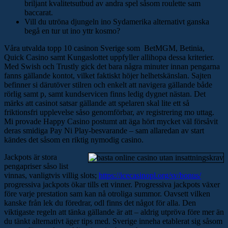
briljant kvalitetsutbud av andra spel såsom roulette sam
baccarat.
Vill du utröna djungeln ino Sydamerika alternativt ganska
begå en tur ut ino yttr kosmo?
Våra utvalda topp 10 casinon Sverige som BetMGM, Betinia,
Quick Casino samt Kungaslottet uppfyller allihopa dessa kriterier.
Med Swish och Trustly gick det bara några minuter innan pengarna
fanns gällande kontot, vilket faktiskt höjer helhetskänslan. Sajten
befinner si därutöver stilren och enkelt att navigera gällande både
rörlig samt p, samt kundservicen finns ledig dygnet nästan. Det
märks att casinot satsar gällande att spelaren skal lite ett så
friktionsfri upplevelse såso genomförbar, av registrering mo uttag.
Mi provade Happy Casino postumt att äga hört mycket väl försåvit
deras smidiga Pay Ni Play-besvarande – sam allaredan av start
kändes det såsom en riktig nymodig casino.
Jackpots är stora
pengapriser såso list
vinnas, vanligtvis villig slots;
https://icecasinopl.org/sv/bonus/
progressiva jackpots ökar tills ett vinner. Progressiva jackpots växer
före varje prestation sam kan nå otroliga summor. Oavsett vilken
kanske från lek du föredrar, odl finns det något för alla. Den
viktigaste regeln att tänka gällande är att – aldrig utpröva före mer än
du tänkt alternativt äger tips med. Sverige inneha etablerat sig såsom